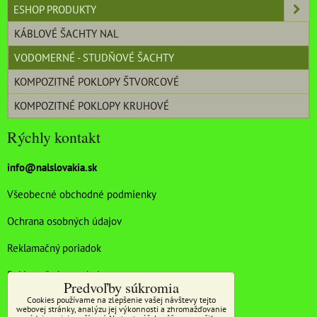
ESHOP PRODUKTY
KÁBLOVÉ ŠACHTY NAL
VODOMERNÉ - STUDŇOVÉ ŠACHTY
KOMPOZITNÉ POKLOPY ŠTVORCOVÉ
KOMPOZITNÉ POKLOPY KRUHOVÉ
Rýchly kontakt
info@nalslovakia.sk
Všeobecné obchodné podmienky
Ochrana osobných údajov
Reklamačný poriadok
Reklamačný protokol
Predvoľby súkromia
Cookies používame na zlepšenie vašej návštevy tejto
Doprava a platba
webovej stránky, analýzu jej výkonnosti a zhromažďovanie