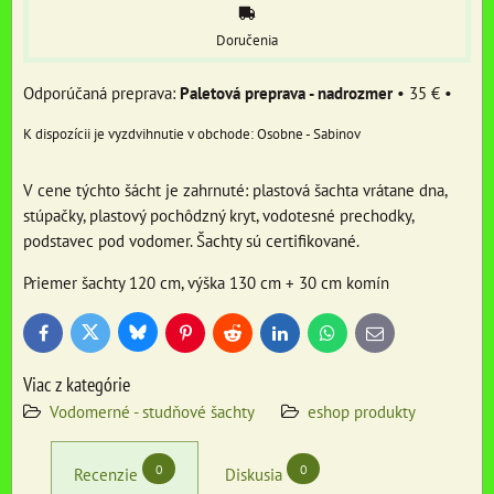
Doručenia
Paletová preprava - nadrozmer
•
35 €
•
Osobne - Sabinov
V cene týchto šácht je zahrnuté: plastová šachta vrátane dna,
stúpačky, plastový pochôdzný kryt, vodotesné prechodky,
podstavec pod vodomer. Šachty sú certifikované.
Priemer šachty 120 cm, výška 130 cm + 30 cm komín
Bluesky
Twitter
Facebook
Pinterest
Reddit
LinkedIn
WhatsApp
E-
mail
Viac z kategórie
Vodomerné - studňové šachty
eshop produkty
0
0
Recenzie
Diskusia