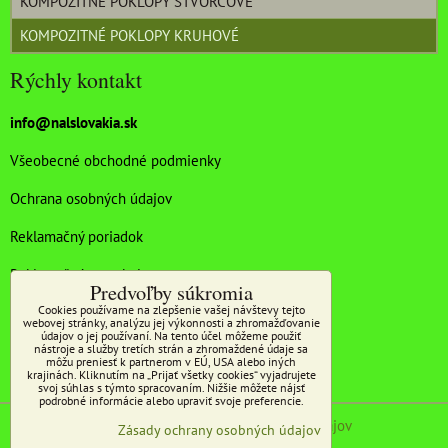
KOMPOZITNÉ POKLOPY ŠTVORCOVÉ
KOMPOZITNÉ POKLOPY KRUHOVÉ
Rýchly kontakt
info@nalslovakia.sk
Všeobecné obchodné podmienky
Ochrana osobných údajov
Reklamačný poriadok
Reklamačný protokol
Predvoľby súkromia
Cookies používame na zlepšenie vašej návštevy tejto
Doprava a platba
webovej stránky, analýzu jej výkonnosti a zhromažďovanie
údajov o jej používaní. Na tento účel môžeme použiť
nástroje a služby tretích strán a zhromaždené údaje sa
môžu preniesť k partnerom v EÚ, USA alebo iných
krajinách. Kliknutím na „Prijať všetky cookies“ vyjadrujete
svoj súhlas s týmto spracovaním. Nižšie môžete nájsť
podrobné informácie alebo upraviť svoje preferencie.
Predvoľby súkromia
Zásady ochrany osobných údajov
Zásady ochrany osobných údajov