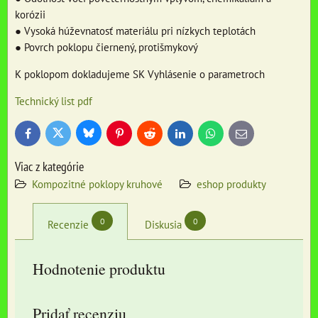
korózii
● Vysoká húževnatosť materiálu pri nízkych teplotách
● Povrch poklopu čiernený, protišmykový
K poklopom dokladujeme SK Vyhlásenie o parametroch
Technický list pdf
Bluesky
Twitter
Facebook
Pinterest
Reddit
LinkedIn
WhatsApp
E-
mail
Viac z kategórie
Kompozitné poklopy kruhové
eshop produkty
0
0
Recenzie
Diskusia
Hodnotenie produktu
Pridať recenziu