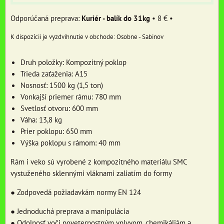
Kuriér - balík do 31kg
•
8 €
•
Osobne - Sabinov
Druh položky: Kompozitný poklop
Trieda zaťaženia: A15
Nosnosť: 1500 kg (1,5 ton)
Vonkajší priemer rámu: 780 mm
Svetlosť otvoru: 600 mm
Váha: 13,8 kg
Prier poklopu: 650 mm
Výška poklopu s rámom: 40 mm
Rám i veko sú vyrobené z kompozitného materiálu SMC
vystuženého sklennými vláknami zaliatím do formy
● Zodpovedá požiadavkám normy EN 124
● Jednoduchá preprava a manipulácia
● Odolnosť voči poveternostným vplyvom, chemikáliám a